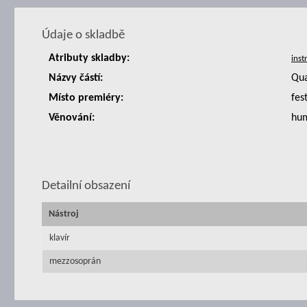
Údaje o skladbě
Atributy skladby:
Názvy částí:
Qua
Místo premiéry:
fes
Věnování:
hu
Detailní obsazení
Nástroj
klavír
mezzosoprán