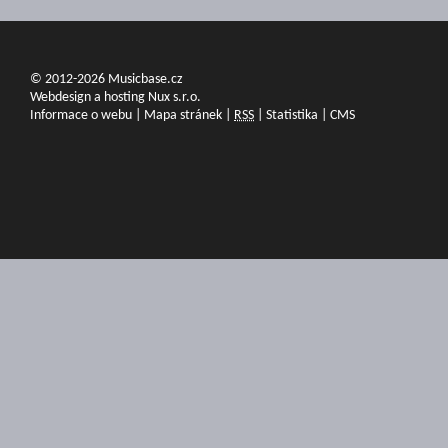
© 2012-2026 Musicbase.cz
Webdesign a hosting Nux s.r.o.
Informace o webu
|
Mapa stránek
|
RSS
|
Statistika
|
CMS