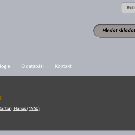
Regi
logie
O databázi
Kontakt
R
Bartoň, Hanuš (1960)