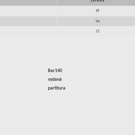
Zkratka
Pf
Va
Cl
Bar140
vydaná
partitura