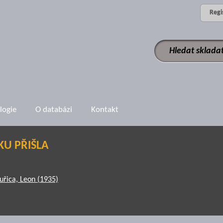
Regi
logie
O databázi
Kontakt
KU PŘIŠLA
Juřica, Leon (1935)