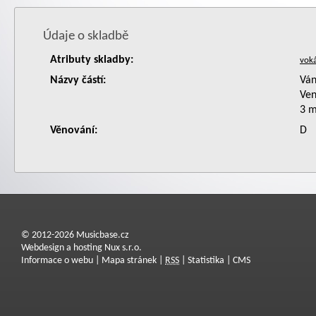
Údaje o skladbě
Atributy skladby:
Názvy částí:
Ván
Ven
3 m
Věnování:
D
© 2012-2026 Musicbase.cz
Webdesign a hosting Nux s.r.o.
Informace o webu
|
Mapa stránek
|
RSS
|
Statistika
|
CMS