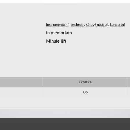
,
,
,
in memoriam
Mihule Jiří
Zkratka
Ob