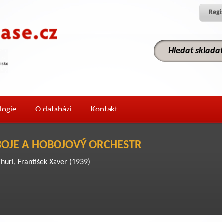
Regi
logie
O databázi
Kontakt
BOJE A HOBOJOVÝ ORCHESTR
Thuri, František Xaver (1939)