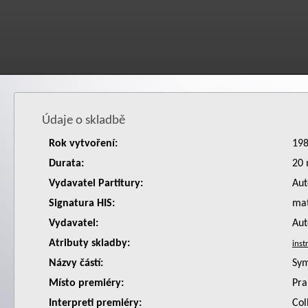
Údaje o skladbě
Rok vytvoření:
19
Durata:
20 
Vydavatel Partitury:
Aut
Signatura HIS:
ma
Vydavatel:
Aut
Atributy skladby:
Názvy částí:
Sym
Místo premiéry:
Pra
Interpreti premiéry:
Col