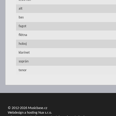
alt
bas
fagot
flétna
hoboj
klarinet
soprán
tenor
© 2012-2026 Musicbase.cz
Webdesign a hosting Nux s.r.o.