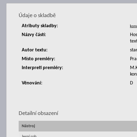
Údaje o skladbě
Atributy skladby:
Názvy částí:
Hos
tex
Autor textu:
sta
Místo premiéry:
Pra
Interpreti premiéry:
M.K
kon
Věnování:
D
Detailní obsazení
Nástroj
lesní roh