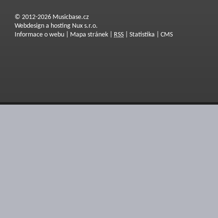
© 2012-2026 Musicbase.cz
Webdesign a hosting Nux s.r.o.
Informace o webu
|
Mapa stránek
|
RSS
|
Statistika
|
CMS