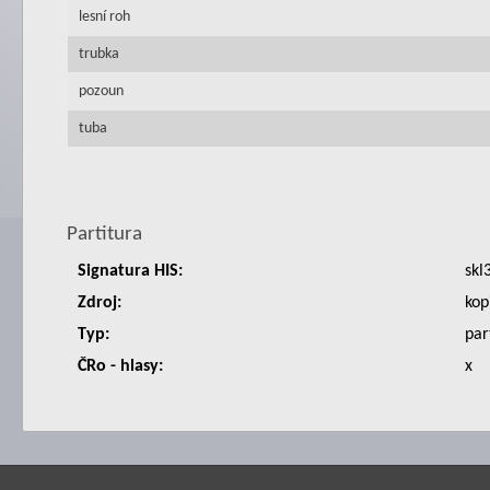
lesní roh
trubka
pozoun
tuba
Partitura
Signatura HIS:
skl
Zdroj:
kop
Typ:
par
ČRo - hlasy:
x