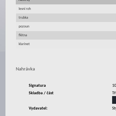
lesní roh
trubka
pozoun
flétna
klarinet
Nahrávka
Signatura
1
Skladba / část
Tř
Vydavatel:
St