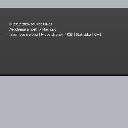
© 2012-2026 Musicbase.cz
Webdesign a hosting Nux s.r.o.
Informace o webu
|
Mapa stránek
|
RSS
|
Statistika
|
CMS