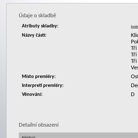
Údaje o skladbě
Atributy skladby:
Kl
Názvy částí:
Po
Tř
Tř
Tř
Ve
Os
Místo premiéry:
De
Interpreti premiéry:
D
Věnování:
Detailní obsazení
Nástroj