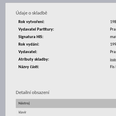
Údaje o skladbě
Rok vytvoření:
19
Vydavatel Partitury:
Pra
Signatura HIS:
ma
Rok vydání:
19
Vydavatel:
Pra
Atributy skladby:
Názvy částí:
Fis
Detailní obsazení
Nástroj
klavír