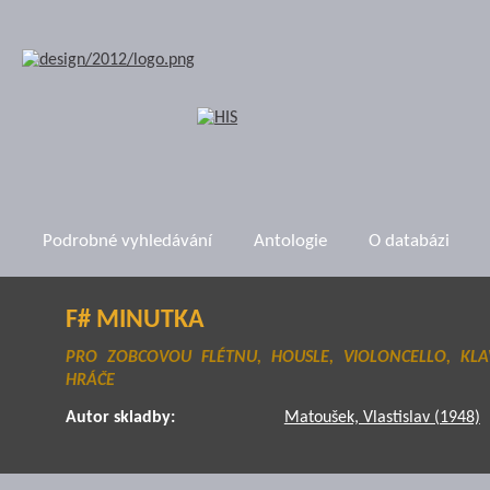
Podrobné vyhledávání
Antologie
O databázi
F# MINUTKA
PRO ZOBCOVOU FLÉTNU, HOUSLE, VIOLONCELLO, KL
HRÁČE
Autor skladby:
Matoušek, Vlastislav (1948)