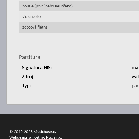
housle (první nebo neurčeno)
violoncello
zobcová flétna
Partitura
Signatura HIS:
ma
Zdroj:
vyd
Typ:
par
© 2012-2026 Musicbase.cz
Webdesign a hosting Nux s.r.o.