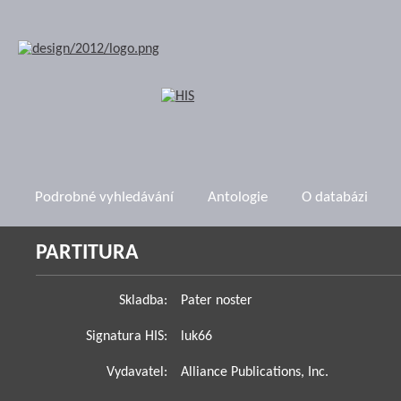
Podrobné vyhledávání
Antologie
O databázi
PARTITURA
Skladba:
Pater noster
Signatura HIS:
luk66
Vydavatel:
Alliance Publications, Inc.