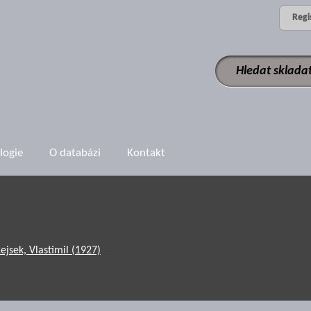
Regi
logie
O databázi
Kontakt
Lejsek, Vlastimil (1927)