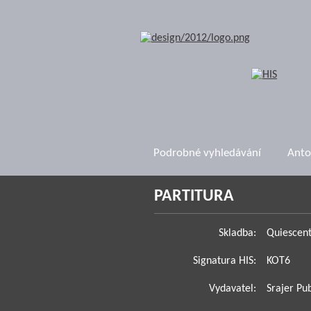
Podrobné vyhledávání
Anto
PARTITURA
Skladba:
Quiescen
Signatura HIS:
KOT6
Vydavatel:
Srajer Pu