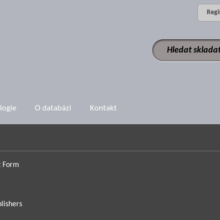
Regi
logie
O databázi
Kontakt
t Form
blishers