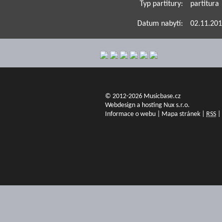
Typ partitury:
partitura
Datum nabytí:
02.11.20
© 2012-2026 Musicbase.cz
Webdesign a hosting Nux s.r.o.
Informace o webu
|
Mapa stránek
|
RSS
|