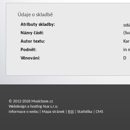
Údaje o skladbě
Atributy skladby:
Názvy částí:
(Sv
Autor textu:
Kar
Podnět:
in
Věnování:
D
© 2012-2026 Musicbase.cz
Webdesign a hosting Nux s.r.o.
Informace o webu
|
Mapa stránek
|
RSS
|
Statistika
|
CMS