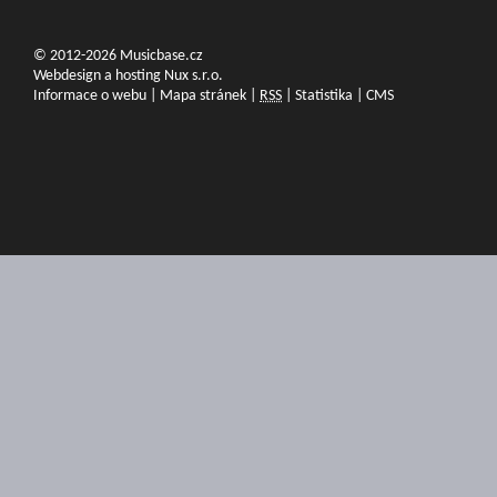
© 2012-2026 Musicbase.cz
Webdesign a hosting Nux s.r.o.
Informace o webu
|
Mapa stránek
|
RSS
|
Statistika
|
CMS