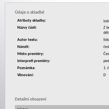
Údaje o skladbě
Atributy skladby:
Názvy částí:
Z b
dět
Autor textu:
lid
Námět:
čes
Místo premiéry:
Čes
Interpreti premiéry:
ped
Poznámka:
1. 
Věnování:
D
Detailní obsazení