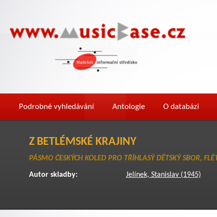
Podrobné vyhledávání
Antologie
O databázi
Z BETLÉMSKÉ KRAJINY
PÁSMO ČESKÝCH KOLED PRO TŘÍHLASÝ DĚTSKÝ SBOR, FL
Autor skladby:
Jelínek, Stanislav (1945)