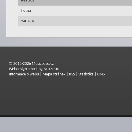
Nástroj
flétna
varhany
© 2012-2026 Musicbase.cz
Webdesign a hosting Nux s.r.o.
Informace o webu
|
Mapa stránek
|
RSS
|
Statistika
|
CMS