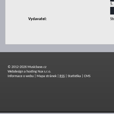
5.
Vydavatel:
St
© 2012-2026 Musicbase.cz
Webdesign a hosting Nux s.r.o.
Informace o webu
|
Mapa stránek
|
RSS
|
Statistika
|
CMS