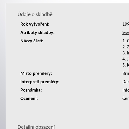
Údaje o skladbě
Rok vytvoření:
19
Atributy skladby:
Názvy částí:
1. 
2. 
3. 
4. 
5. 
Místo premiéry:
Br
Interpreti premiéry:
Da
Poznámka:
inf
Ocenění:
Cen
Detailní obsazení