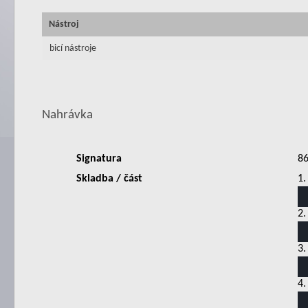
Nástroj
bicí nástroje
Nahrávka
Signatura
8
Skladba / část
1.
2.
3.
4.