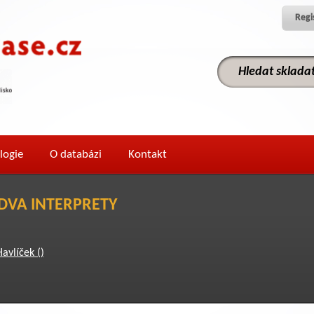
Regi
logie
O databázi
Kontakt
 DVA INTERPRETY
Havlíček ()