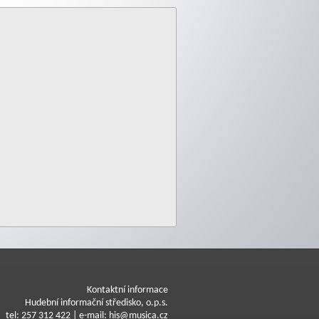
Kontaktní informace
Hudební informační středisko, o.p.s.
tel: 257 312 422 | e-mail: his@musica.cz