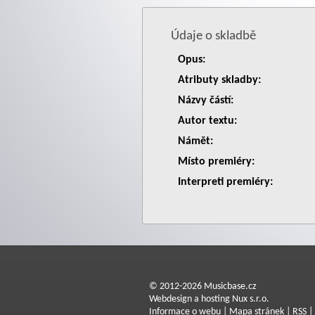
Údaje o skladbě
Opus:
Atributy skladby:
Názvy částí:
Autor textu:
Námět:
Místo premiéry:
Interpreti premiéry:
© 2012-2026 Musicbase.cz
Webdesign a hosting Nux s.r.o.
Informace o webu
|
Mapa stránek
|
RSS
|