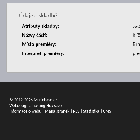
Údaje o skladbě
Atributy skladby:
Názvy částí:
Klí
Místo premiéry:
Br
Interpreti premiéry:
pre
© 2012-2026 Musicbase.cz
Webdesign a hosting Nux s.r.o.
Informace o webu
|
Mapa stránek
|
RSS
|
Statistika
|
CMS