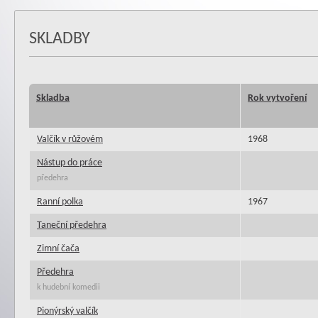
SKLADBY
Skladba
Rok vytvoření
Valčík v růžovém
1968
Nástup do práce
předehra
Ranní polka
1967
Taneční předehra
Zimní čača
Předehra
k hudební komedii
Pionýrský valčík