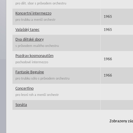
pro dět. sbor s průvodem orchestru
Koncertní intermezzo
1965
pro trubku a menší orchestr
Valašský tanec
1965
Dva dětské sbory
s průvodem malého orchestru
Pozdrav kosmonautům
1966
pochodové intermezzo
Fantasie Beguine
1966
pro trubku sólo s průvodem orchestru
Concertino
pro lesní roh a menší orchestr
Sonáta
Zobrazeny záz