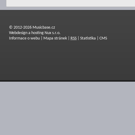
© 2012-2026 Musicbase.cz
Webdesign a hosting Nux s.r.o.
Informace o webu
|
Mapa stránek
|
RSS
|
Statistika
|
CMS