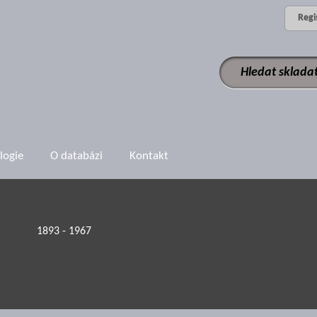
Regi
logie
O databázi
Kontakt
1893 - 1967