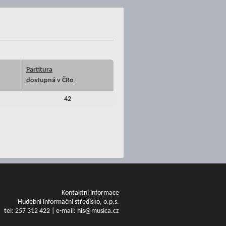
Partitura
dostupná v ČRo
42
Kontaktní informace
Hudební informační středisko, o.p.s.
tel: 257 312 422 | e-mail: his@musica.cz