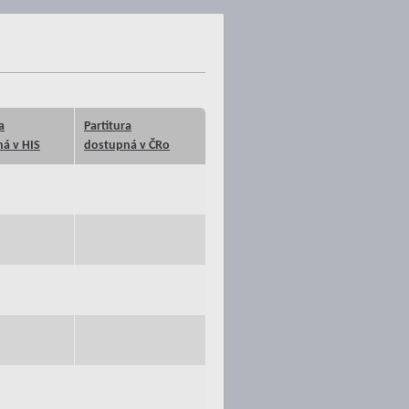
a
Partitura
á v HIS
dostupná v ČRo