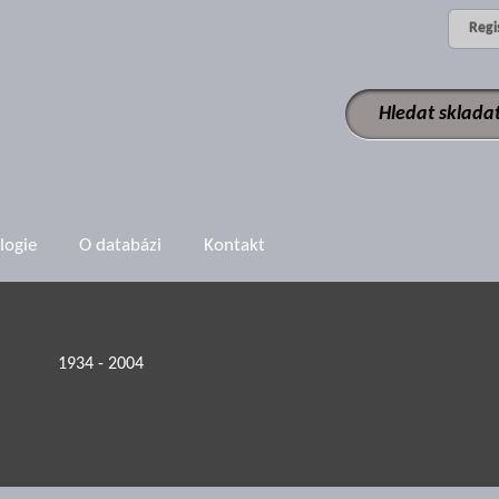
Regi
logie
O databázi
Kontakt
1934 - 2004