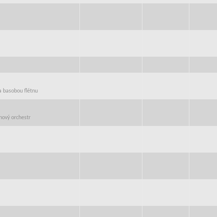
 a basobou flétnu
hový orchestr