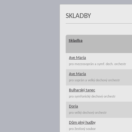
SKLADBY
Skladba
Ave Maria
pro mezzosoprán a symf. dech. orchestr
Ave Maria
pro soprán a velký dechový orchestr
Bulharský tanec
pro symfonický dechový orchestr
Doria
pro velký dechový orchestr
Dům plný hudby
pro žesťový soubor