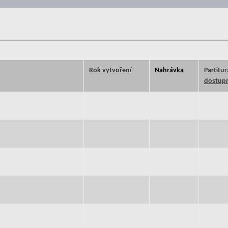
Rok vytvoření
Nahrávka
Partitur
dostupn