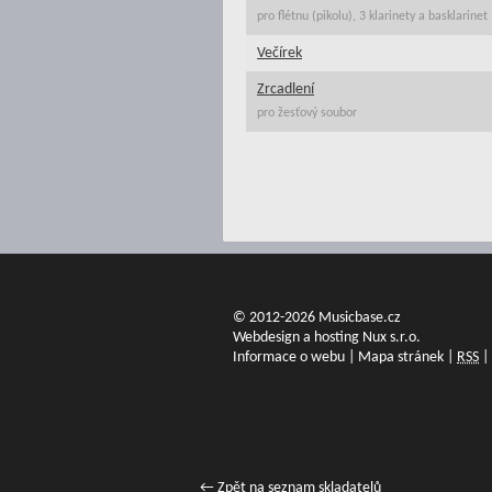
pro flétnu (pikolu), 3 klarinety a basklarinet
Večírek
Zrcadlení
pro žesťový soubor
© 2012-2026 Musicbase.cz
Webdesign a hosting Nux s.r.o.
Informace o webu
|
Mapa stránek
|
RSS
|
← Zpět na seznam skladatelů