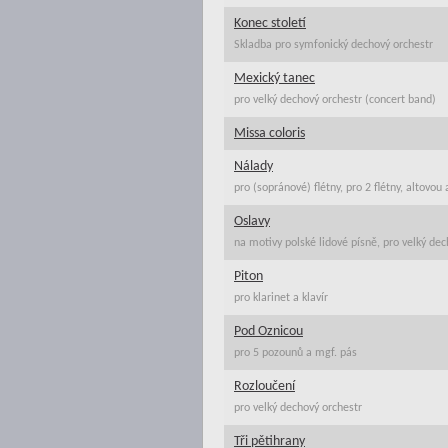
Konec století
Skladba pro symfonický dechový orchestr
Mexický tanec
pro velký dechový orchestr (concert band)
Missa coloris
Nálady
pro (sopránové) flétny, pro 2 flétny, altovou
Oslavy
na motivy polské lidové písně, pro velký dec
Piton
pro klarinet a klavír
Pod Oznicou
pro 5 pozounů a mgf. pás
Rozloučení
pro velký dechový orchestr
Tři pětihrany