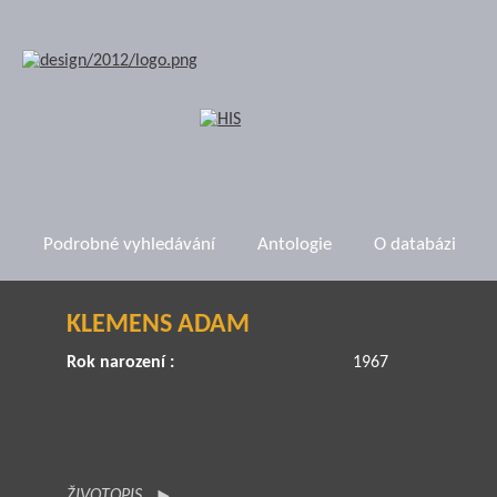
Podrobné vyhledávání
Antologie
O databázi
KLEMENS ADAM
Rok narození :
1967
ŽIVOTOPIS