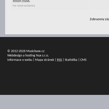
Windy Music
For wind orchestra
Zobrazeny záz
© 2012-2026 Musicbase.cz
Webdesign a hosting Nux s.r.o.
Informace o webu
|
Mapa stránek
|
RSS
|
Statistika
|
CMS