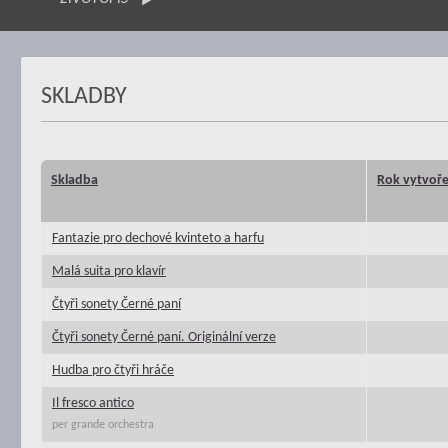
SKLADBY
Skladba
Rok vytvoře
Fantazie pro dechové kvinteto a harfu
Malá suita pro klavír
Čtyři sonety Černé paní
Čtyři sonety Černé paní. Originální verze
Hudba pro čtyři hráče
Il fresco antico
per grande orchestra