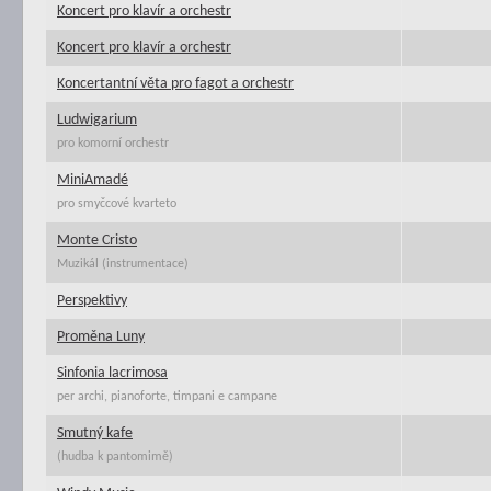
Koncert pro klavír a orchestr
Koncert pro klavír a orchestr
Koncertantní věta pro fagot a orchestr
Ludwigarium
pro komorní orchestr
MiniAmadé
pro smyčcové kvarteto
Monte Cristo
Muzikál (instrumentace)
Perspektivy
Proměna Luny
Sinfonia lacrimosa
per archi, pianoforte, timpani e campane
Smutný kafe
(hudba k pantomimě)