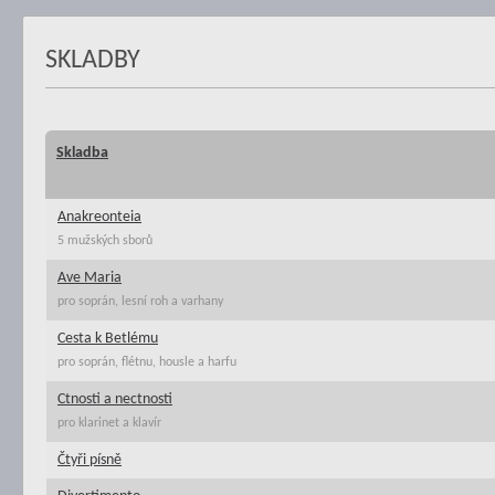
SKLADBY
Skladba
Anakreonteia
5 mužských sborů
Ave Maria
pro soprán, lesní roh a varhany
Cesta k Betlému
pro soprán, flétnu, housle a harfu
Ctnosti a nectnosti
pro klarinet a klavír
Čtyři písně