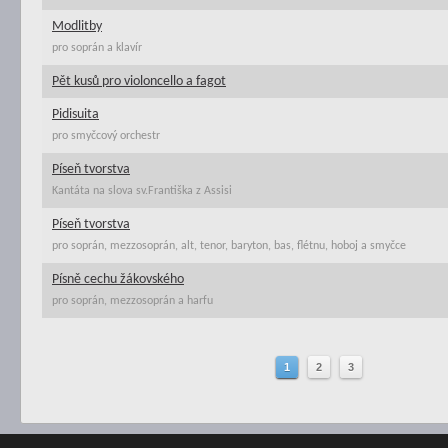
Modlitby
pro soprán a klavír
Pět kusů pro violoncello a fagot
Pidisuita
pro smyčcový orchestr
Píseň tvorstva
Kantáta na slova sv.Františka z Assisi
Píseň tvorstva
pro soprán, mezzosoprán, alt, tenor, baryton, bas, flétnu, hoboj a smyčce
Písně cechu žákovského
pro soprán, mezzosoprán a harfu
1
2
3