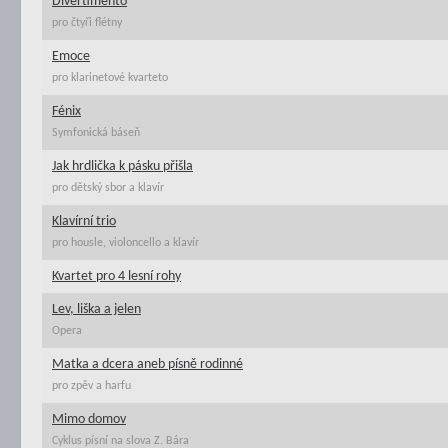
Divertimento
pro čtyři flétny
Emoce
pro klarinetové kvarteto
Fénix
Symfonická báseň
Jak hrdlička k pásku přišla
pro dětský sbor a klavír
Klavírní trio
pro housle, violoncello a klavír
Kvartet pro 4 lesní rohy
Lev, liška a jelen
Opera
Matka a dcera aneb písně rodinné
pro zpěv a harfu
Mimo domov
Cyklus písní na slova Z. Bára