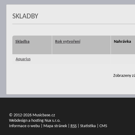
SKLADBY
Skladba
Rok vytvoření
Nahrávka
Aquarius
Zobrazeny zá
© 2012-2026 Musicbase.cz
Webdesign a hosting Nux s.r.o.
Informace o webu
|
Mapa stránek
|
RSS
|
Statistika
|
CMS