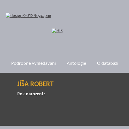
Podrobné vyhledávání
Antologie
O databázi
JÍŠA ROBERT
Rok narození :