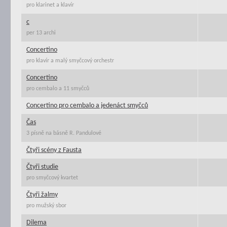
pro klarinet a klavír
c
per 13 archi
Concertino
pro klavír a malý smyčcový orchestr
Concertino
pro cembalo a 11 smyčců
Concertino pro cembalo a jedenáct smyčců
Čas
3 písně na básně R. Pandulové
Čtyři scény z Fausta
Čtyři studie
pro smyčcový kvartet
Čtyři žalmy
pro mužský sbor
Dilema