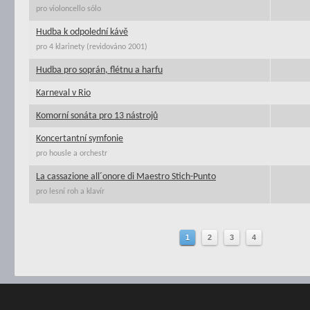
pro violoncello sólo
Hudba k odpolední kávě
pro 4 klarinety (revidováno 2001)
Hudba pro soprán, flétnu a harfu
Karneval v Rio
Komorní sonáta pro 13 nástrojů
Koncertantní symfonie
pro housle a orchestr
La cassazione all´onore di Maestro Stich-Punto
pro lesní roh a klavír
1
2
3
4