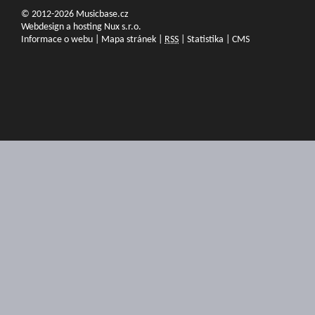
© 2012-2026 Musicbase.cz
Webdesign a hosting Nux s.r.o.
Informace o webu
|
Mapa stránek
|
RSS
|
Statistika
|
CMS