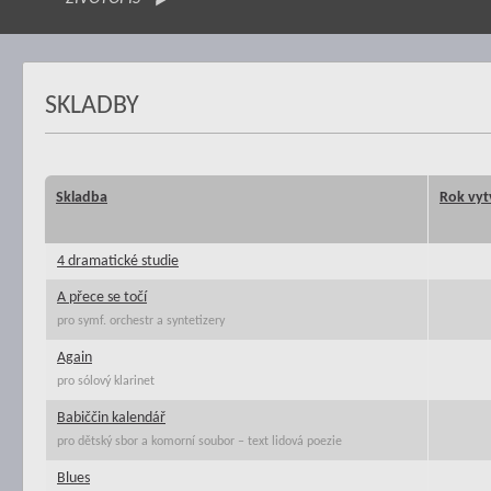
SKLADBY
Skladba
Rok vyt
4 dramatické studie
A přece se točí
pro symf. orchestr a syntetizery
Again
pro sólový klarinet
Babiččin kalendář
pro dětský sbor a komorní soubor – text lidová poezie
Blues