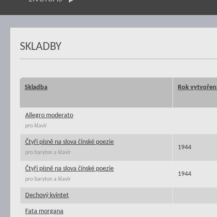
SKLADBY
Skladba
Rok vytvořen
Allegro moderato
pro klavír
Čtyři písně na slova čínské poezie
1944
pro baryton a klavír
Čtyři písně na slova čínské poezie
1944
pro baryton a klavír
Dechový kvintet
Fata morgana