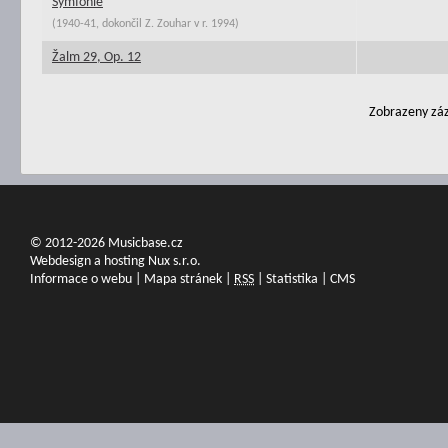
Symfonie
(1940-41, dokončil Z. Zouhar v r. 1994)
Žalm 29, Op. 12
Zobrazeny záz
© 2012-2026 Musicbase.cz
Webdesign a hosting Nux s.r.o.
Informace o webu
|
Mapa stránek
|
RSS
|
Statistika
|
CMS