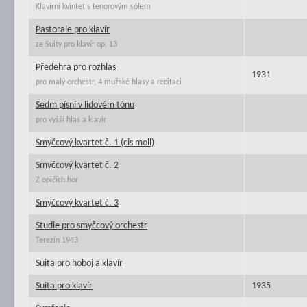
Klavírní kvintet s tenorovým sólem
Pastorale pro klavír
ze Suity pro klavír op. 13
Předehra pro rozhlas
1931
pro malý orchestr, 4 mužské hlasy a recitaci
Sedm písní v lidovém tónu
pro vyšší hlas a klavír
Smyčcový kvartet č. 1 (cis moll)
Smyčcový kvartet č. 2
Z opičích hor
Smyčcový kvartet č. 3
Studie pro smyčcový orchestr
Terezín 1943
Suita pro hoboj a klavír
Suita pro klavír
1935