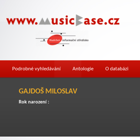
Podrobné vyhledávání
Antologie
O databázi
GAJDOŠ MILOSLAV
Rok narození :