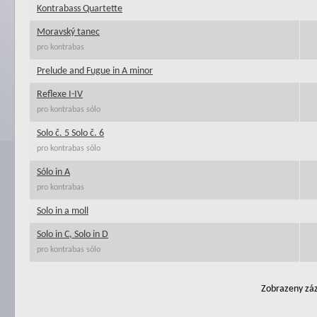
Kontrabass Quartette
Moravský tanec
pro kontrabas
Prelude and Fugue in A minor
Reflexe I-IV
pro kontrabas sólo
Solo č. 5 Solo č. 6
pro kontrabas sólo
Sólo in A
pro kontrabas
Solo in a moll
Solo in C, Solo in D
pro kontrabas sólo
Zobrazeny záz