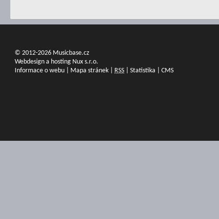
© 2012-2026 Musicbase.cz
Webdesign a hosting Nux s.r.o.
Informace o webu
|
Mapa stránek
|
RSS
|
Statistika
|
CMS