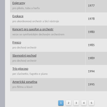
Epigramy
1977
pro pikolu, tubu a harfu
Evokace
1978
pro akordeonový orchestr a bicí nástroje
Koncert pro saxofon a orchestr
1980
verze se symfonickým dechovým orchestrem
Fresco
1985
pro dechový orchestr
Slavnostní pochod
1989
pro dechový orchestr
Trio giocoso
1994
per clarinetto, fagotto e piano
Americká sonatina
1995
pro flétnu a klavír
1
2
3
4
5