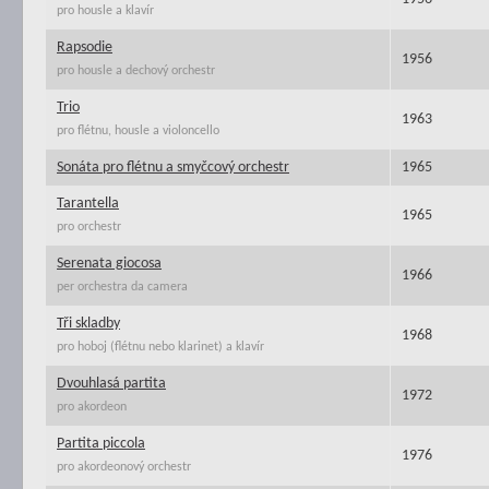
pro housle a klavír
Rapsodie
1956
pro housle a dechový orchestr
Trio
1963
pro flétnu, housle a violoncello
Sonáta pro flétnu a smyčcový orchestr
1965
Tarantella
1965
pro orchestr
Serenata giocosa
1966
per orchestra da camera
Tři skladby
1968
pro hoboj (flétnu nebo klarinet) a klavír
Dvouhlasá partita
1972
pro akordeon
Partita piccola
1976
pro akordeonový orchestr