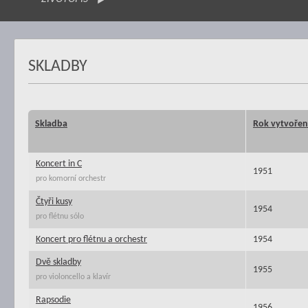
SKLADBY
Skladba
Rok vytvořen
Koncert in C
1951
pro komorní orchestr
Čtyři kusy
1954
pro flétnu sólo
Koncert pro flétnu a orchestr
1954
Dvě skladby
1955
pro violoncello a klavír
Rapsodie
1956