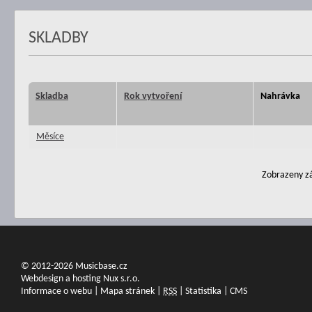
SKLADBY
Skladba
Rok vytvoření
Nahrávka
Měsíce
Zobrazeny zá
© 2012-2026 Musicbase.cz
Webdesign a hosting Nux s.r.o.
Informace o webu
|
Mapa stránek
|
RSS
|
Statistika
|
CMS