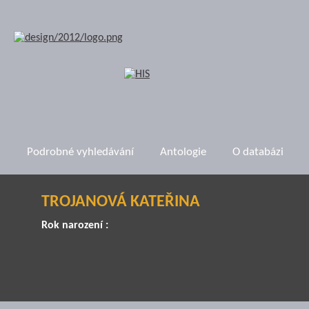
Podrobné vyhledávání
Antologie
O databázi
TROJANOVÁ KATEŘINA
Rok narození :