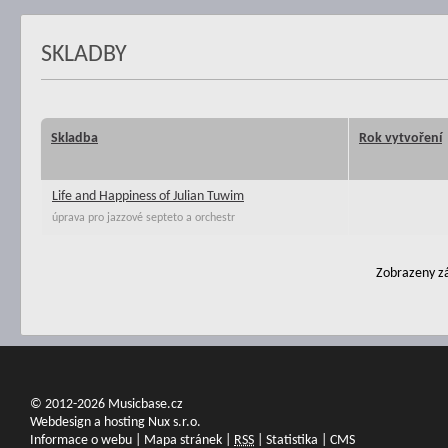
SKLADBY
Skladba
Rok vytvoření
Life and Happiness of Julian Tuwim
úprava pro jazzové septeto a orchestr
Zobrazeny zá
© 2012-2026 Musicbase.cz
Webdesign a hosting Nux s.r.o.
Informace o webu
|
Mapa stránek
|
RSS
|
Statistika
|
CMS