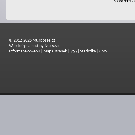
Zobrazeny zá
© 2012-2026 Musicbase.cz
Webdesign a hosting Nux s.r.o.
Informace o webu
|
Mapa stránek
|
RSS
|
Statistika
|
CMS