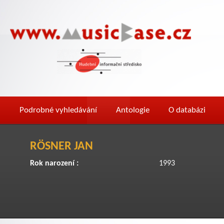
Podrobné vyhledávání
Antologie
O databázi
RÖSNER JAN
Rok narození :
1993