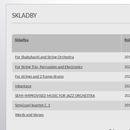
SKLADBY
Skladba
Ro
For Shakuhachi and String Orchestra
20
For String Trio, Percussion and Electronics
20
For strings and 2 frame drums
20
Inkantace
20
SEMI-IMPROVISED MUSIC FOR JAZZ ORCHESTRA
20
Smyčcový kvartet č. 1
20
Words and Verses