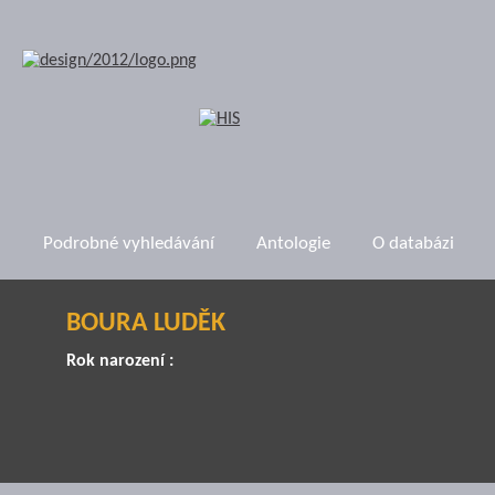
Podrobné vyhledávání
Antologie
O databázi
BOURA LUDĚK
Rok narození :