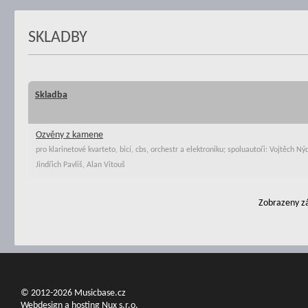
SKLADBY
Skladba
Ozvěny z kamene
pro klarinetové kvarteto, bicí, cbs, orchestr a elektroniku; spoluautoři: Vojtěch Nýd
Jindřich Pavliš, Alan Vitouš
Zobrazeny zá
© 2012-2026 Musicbase.cz
Webdesign a hosting Nux s.r.o.