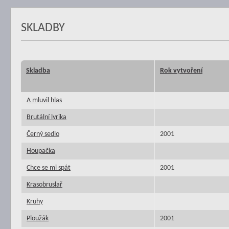
SKLADBY
Skladba
Rok vytvoření
A mluvil hlas
Brutální lyrika
Černý sedlo
2001
Houpačka
Chce se mi spát
2001
Krasobruslař
Kruhy
Ploužák
2001