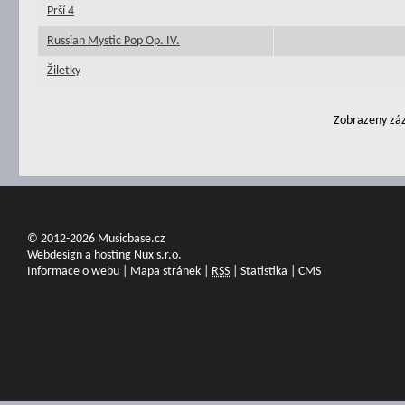
Prší 4
Russian Mystic Pop Op. IV.
Žiletky
Zobrazeny záz
© 2012-2026 Musicbase.cz
Webdesign a hosting Nux s.r.o.
Informace o webu
|
Mapa stránek
|
RSS
|
Statistika
|
CMS