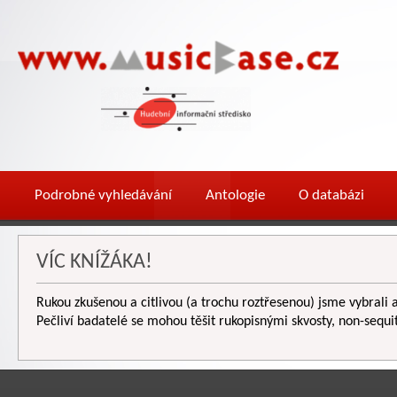
Podrobné vyhledávání
Antologie
O databázi
VÍC KNÍŽÁKA!
Rukou zkušenou a citlivou (a trochu roztřesenou) jsme vybrali a
Pečliví badatelé se mohou těšit rukopisnými skvosty, non-sequi