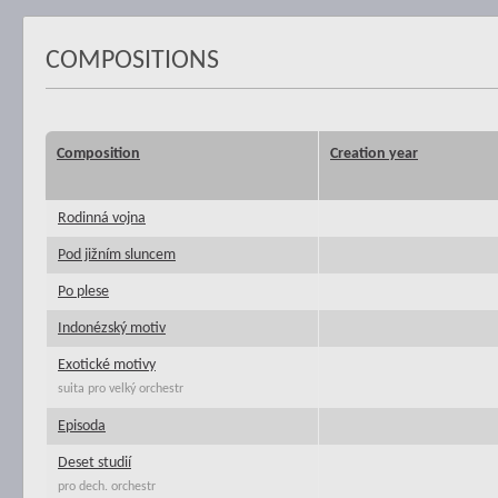
COMPOSITIONS
Composition
Creation year
Rodinná vojna
Pod jižním sluncem
Po plese
Indonézský motiv
Exotické motivy
suita pro velký orchestr
Episoda
Deset studií
pro dech. orchestr