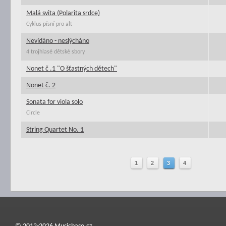
Malá svita (Polarita srdce)
Cyklus písní pro alt
Nevídáno - neslýcháno
4 trojhlasé dětské sbory
Nonet č .1 "O šťastných dětech"
Nonet č. 2
Sonata for viola solo
Circle
String Quartet No. 1
1
2
3
4