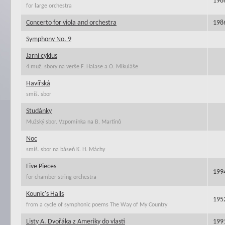
198
for large orchestra
Concerto for viola and orchestra
198
Symphony No. 9
Jarní cyklus
4 muž. sbory na verše F. Halase a O. Mikuláše
Havířská
smíš. sbor
Studánky
Mužský sbor. Vzpomínka na B. Martinů
Noc
smíš. sbor na báseň K. H. Máchy
Five Pieces
199
for chamber string orchestra
Kounic's Halls
195
from a cycle of symphonic poems The Way of My Country
Listy A. Dvořáka z Ameriky do vlasti
199