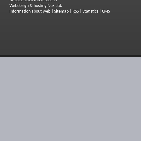
© 2012-2026 Musicbase.cz
Webdesign & hosting Nux Ltd.
Information about web
|
Sitemap
|
RSS
|
Statistics
|
CMS