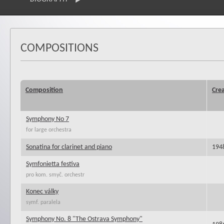
COMPOSITIONS
Composition
Cre
Symphony No 7
for large orchestra
Sonatina for clarinet and piano
194
Symfonietta festiva
pro kom. smyč. orchestr
Konec války
symf. paralela
Symphony No. 8 "The Ostrava Symphony"