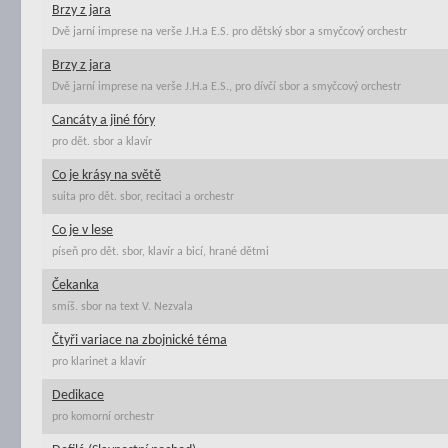
Brzy z jara
Dvě jarní imprese na verše J.H.a E.S. pro dětský sbor a smyčcový orchestr
Brzy z jara
Dvě jarní imprese na verše J.H.a E.S., pro dívčí sbor a smyčcový orchestr
Cancáty a jiné fóry
pro dět. sbor a klavír
Co je krásy na světě
suita pro dět. sbor, recitaci a orchestr
Co je v lese
píseň pro dět. sbor, klavír a bicí, hrané dětmi
Čekanka
smíš. sbor na text V. Nezvala
Čtyři variace na zbojnické téma
pro klarinet a klavír
Dedikace
pro komorní orchestr