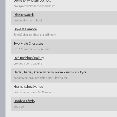
Defilé (Slavnostní pochod)
pro symfonický dechový orchestr
Dětský svátek
pro dětský sbor a klavír
Dove sta amore
ženský sbor na slova L. Ferlingetti
Two Male Chorusses
No. 1 Summer, No. 2 Autumn
Dvě podzimní nálady
pro dět. sbor a capella
Hádej, hádej, které zvíře kouká se k nám do vikýře
hádanky ze ZOO pro děts.s bor, klavír a bicí
Hra na schovávanou
dívčí sbor na verše M. Černíka
Hrady a zámky
dět. sbor