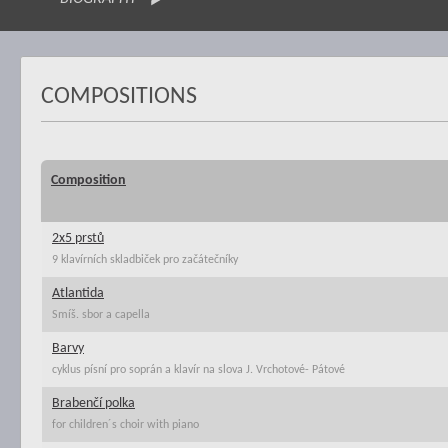
COMPOSITIONS
Composition
2x5 prstů
9 klavírních skladbiček pro začátečníky
Atlantida
Smíš. sbor a capella
Barvy
cyklus písní pro soprán a klavír na slova J. Vrchotové- Pátové
Brabenčí polka
for children´s choir with piano