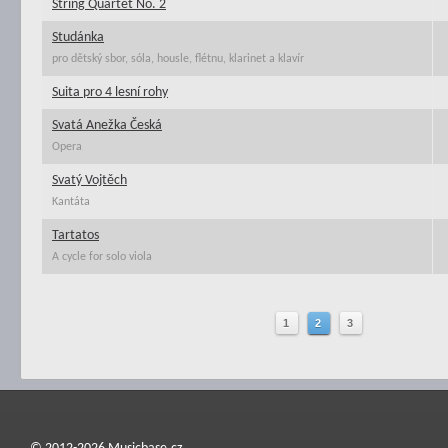
String Quartet No. 2
Studánka
pro dětský sbor, sóla, housle, flétnu, klarinet a klavír
Suita pro 4 lesní rohy
Svatá Anežka Česká
Opera
Svatý Vojtěch
Kantáta
Tartatos
A cycle for solo viola
1
2
3