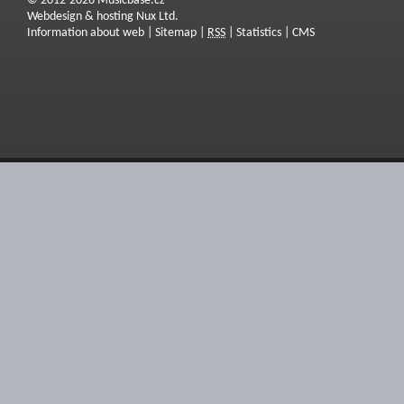
© 2012-2026 Musicbase.cz
Webdesign & hosting Nux Ltd.
Information about web
|
Sitemap
|
RSS
|
Statistics
|
CMS