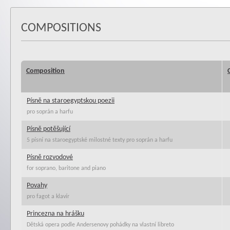
COMPOSITIONS
Composition
Písně na staroegyptskou poezii
pro soprán a harfu
Písně potěšující
5 písní na staroegyptské milostné texty pro soprán a harfu
Písně rozvodové
for soprano, baritone and piano
Povahy
pro fagot a klavír
Princezna na hrášku
Dětská opera podle Andersenovy pohádky na vlastní libreto