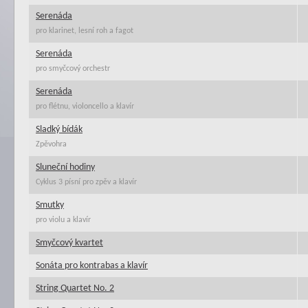
Serenáda
pro klarinet, lesní roh a fagot
Serenáda
pro smyčcový orchestr
Serenáda
pro flétnu, violoncello a klavír
Sladký bídák
Zpěvohra
Sluneční hodiny
Cyklus 3 písní pro zpěv a klavír
Smutky
pro violu a klavír
Smyčcový kvartet
Sonáta pro kontrabas a klavír
String Quartet No. 2