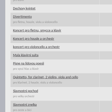
pro klavir
Dechovy kvintet
Divertimento
pro fletnu, housle, violu a violoncello
Koncert pro fletnu, smycce a klavir
Koncert pro housle a orchestr
koncert pro violoncello a orchestr
Mala klavirni suita
Pisne na lidovou poesii
pro vyssi hlas a klavir
Quintetto, for clarinet, 2 violins, viola and cello
pro klarinet, 2 housle, violu a violoncello
Slavnostni pochod
pro velky orchestr
Slavnostni znelka
pro zeste a bici