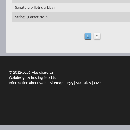
Sonata pro fletnu a klavir
String Quartet No. 2
1
2
© 2012-2026 Musicbase.cz
Webdesign & hosting Nux Ltd.
Information about web
|
Sitemap
|
RSS
|
Statistics
|
CMS