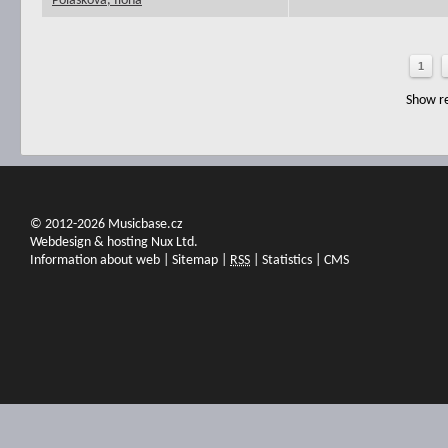
Polášková, Ilona
1
Show re
© 2012-2026 Musicbase.cz
Webdesign & hosting Nux Ltd.
Information about web
|
Sitemap
|
RSS
|
Statistics
|
CMS