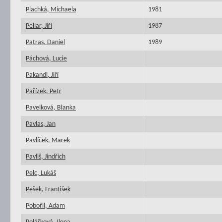
Plachká, Michaela
1981
Pellar, Jiří
1987
Patras, Daniel
1989
Páchová, Lucie
Pakandl, Jiří
Pařízek, Petr
Pavelková, Blanka
Pavlas, Jan
Pavlíček, Marek
Pavliš, Jindřich
Pelc, Lukáš
Pešek, František
Pobořil, Adam