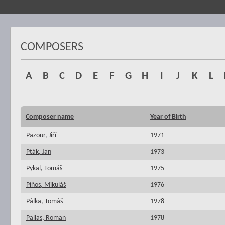
COMPOSERS
A
B
C
D
E
F
G
H
I
J
K
L
Composer name
Year of Birth
Pazour, Jiří
1971
Pták, Jan
1973
Pykal, Tomáš
1975
Piňos, Mikuláš
1976
Pálka, Tomáš
1978
Pallas, Roman
1978