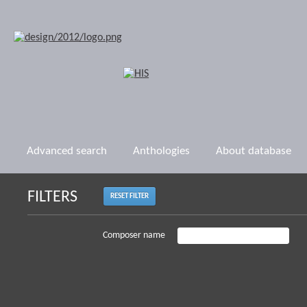
Advanced search
Anthologies
About database
FILTERS
RESET FILTER
Composer name