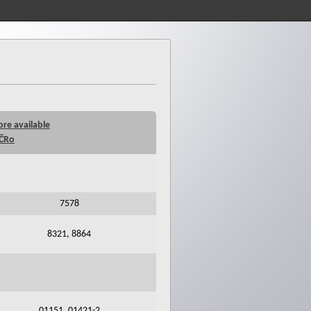
ore available
 ČRo
7578
8321, 8864
01151, 01421-2