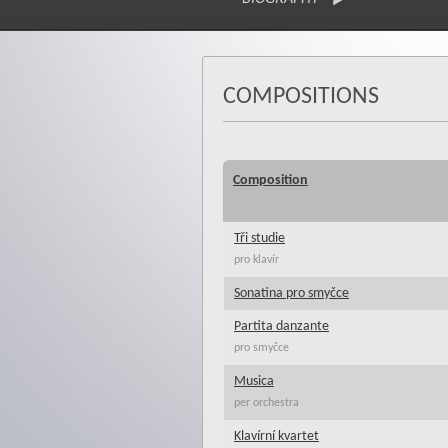
COMPOSITIONS
Composition
Tři studie
pro klavír
Sonatina pro smyčce
Partita danzante
pro smyčce
Musica
per orchestra
Klavírní kvartet