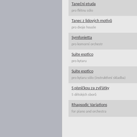
Taneční etuda
pro flétnu sólo
Tanec z lidových motivů
pro dvoje housle
Symfonietta
pro komorní orchestr
Suite esotico
pro kytaru
Suite esotico
pro kytaru sólo (instruktivní skladba)
S písničkou za zvířátky
5 dětských sborů
Rhapsodic Variations
for piano and orchestra