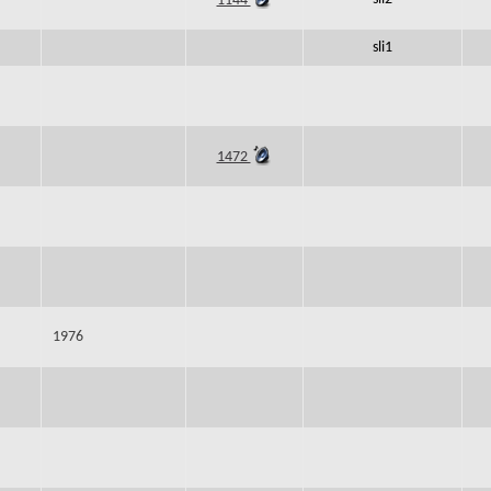
1144
sli1
1472
1976