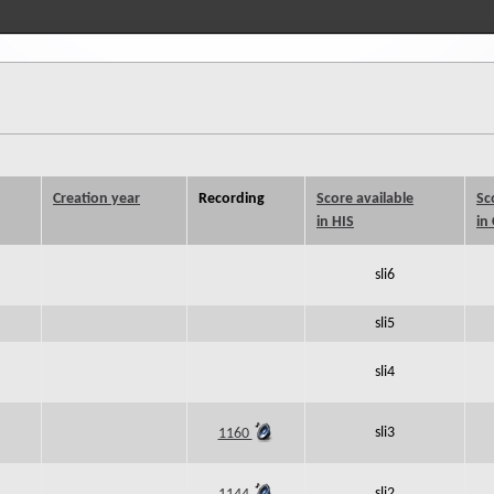
Creation year
Recording
Score available
Sc
in HIS
in
sli6
sli5
sli4
sli3
1160
sli2