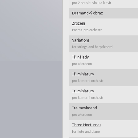
pro 2 housle, violu a klavír
Dramatický obraz
Zrození
Poema pro orchestr
Variations
for strings and harpsichord
Tři nálady
pro akordeon
Tři miniatury
pro komorní orchestr
Tri miniatury
pro komorni orchestr
Tre movimenti
pro akordeon
Three Nocturnes
for flute and piano