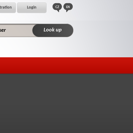
tration
Login