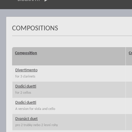
COMPOSITIONS
Composition
C
Divertimento
for 3 clarinets
Dodici duetti
for 2 cellos
Dodici duetti
A version for viola and cello
Dvanáct duet
pro 2 trubky nebo 2 lesní rohy