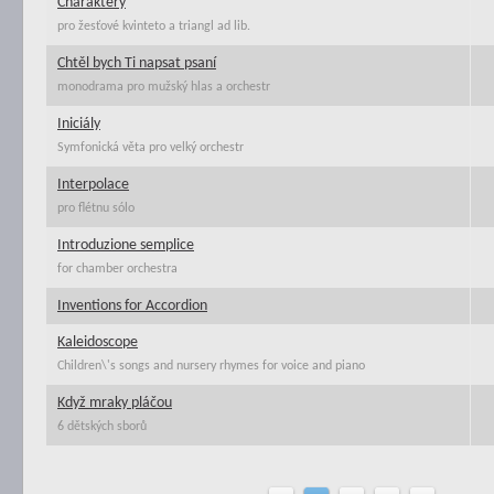
Charaktery
pro žesťové kvinteto a triangl ad lib.
Chtěl bych Ti napsat psaní
monodrama pro mužský hlas a orchestr
Iniciály
Symfonická věta pro velký orchestr
Interpolace
pro flétnu sólo
Introduzione semplice
for chamber orchestra
Inventions for Accordion
Kaleidoscope
Children\'s songs and nursery rhymes for voice and piano
Když mraky pláčou
6 dětských sborů