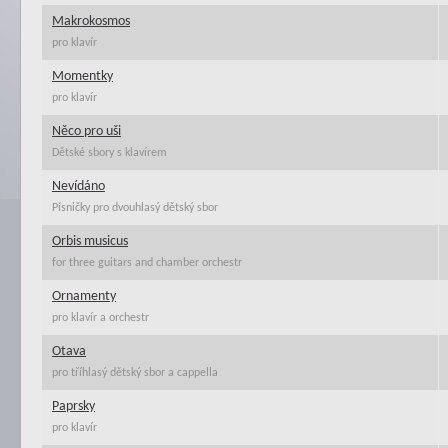
Makrokosmos
pro klavír
Momentky
pro klavír
Něco pro uši
Dětské sbory s klavírem
Nevídáno
Písničky pro dvouhlasý dětský sbor
Orbis musicus
for three guitars and chamber orchestr
Ornamenty
pro klavír a orchestr
Otava
pro tříhlasý dětský sbor a cappella
Paprsky
pro klavír