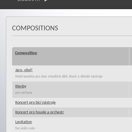
COMPOSITIONS
Composition
Jaro, vítej!
Malá kantáta pro sbor mladších dětí, klavír a dětské nástroje
Klenby
pro varhany
Koncert pro bicí nástroje
Koncert pro housle a orchestr
Levitation
for violin solo