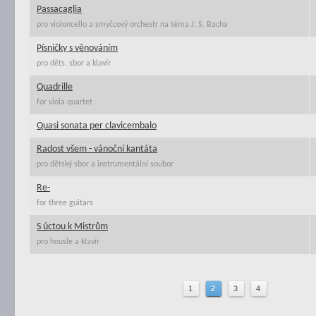
Passacaglia
pro violoncello a smyčcový orchestr na téma J. S. Bacha
Písničky s věnováním
pro děts. sbor a klavír
Quadrille
for viola quartet
Quasi sonata per clavicembalo
Radost všem - vánoční kantáta
pro dětský sbor a instrumentální soubor
Re-
for three guitars
S úctou k Mistrům
pro housle a klavír
1
2
3
4