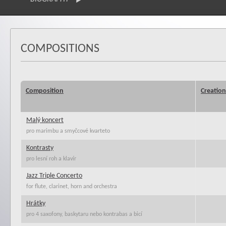
COMPOSITIONS
Composition
Creation
Malý koncert
pro marimbu a smyčcové kvarteto
Kontrasty
pro lesní roh a klavír
Jazz Triple Concerto
for flute, clarinet, horn and orchestra
Hrátky
pro 4 saxofony, baskytaru nebo kontrabas a bicí