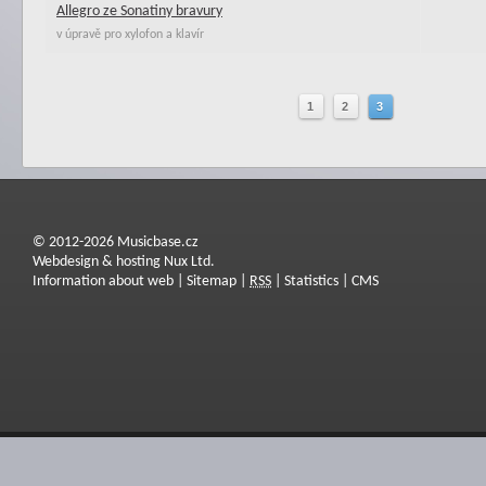
Allegro ze Sonatiny bravury
v úpravě pro xylofon a klavír
1
2
3
© 2012-2026 Musicbase.cz
Webdesign & hosting Nux Ltd.
Information about web
|
Sitemap
|
RSS
|
Statistics
|
CMS