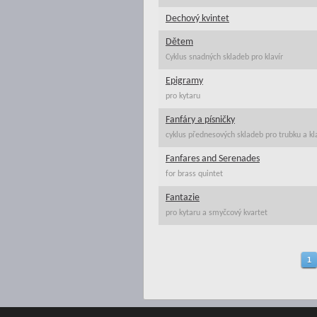
Dechový kvintet
Dětem
Cyklus snadných skladeb pro klavír
Epigramy
pro kytaru
Fanfáry a písničky
cyklus přednesových skladeb pro trubku a kl
Fanfares and Serenades
for brass quintet
Fantazie
pro kytaru a smyčcový kvartet
1