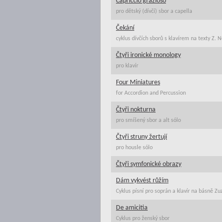
Capriccio grazioso
pro dětský (dívčí) sbor a capella
Čekání
cyklus dívčích sborů s klavírem na texty Z. 
Čtyři ironické monology
pro klavír
Four Miniatures
for Accordion and Percussion
Čtyři nokturna
pro smíšený sbor a alt sólo
Čtyři struny žertují
pro housle sólo
Čtyři symfonické obrazy
Dám vykvést růžím
Cyklus písní pro soprán a klavír na básně Z
De amicitia
Cyklus pro ženský sbor