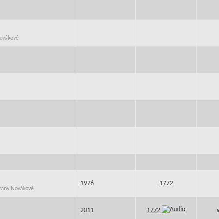
Novákové
1976
1772
uzany Novákové
2011
1772