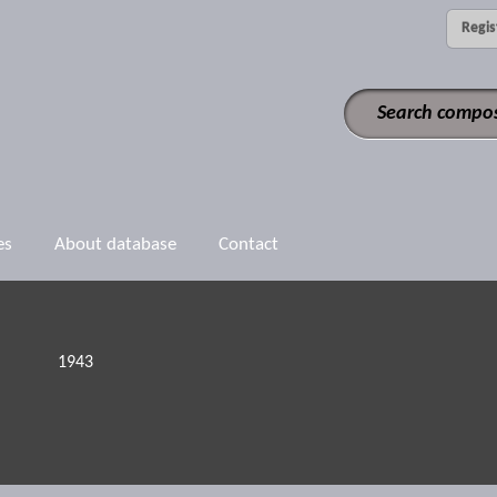
Regis
es
About database
Contact
1943