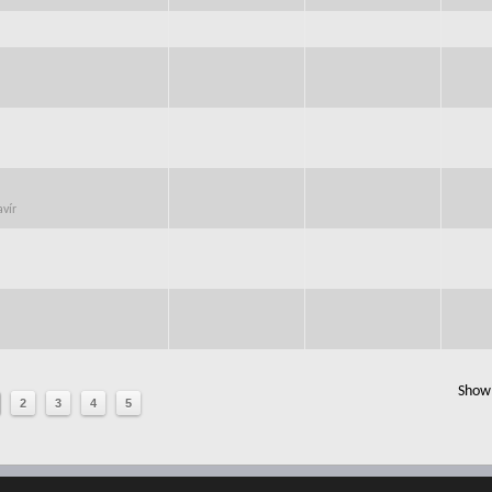
avír
Show 
2
3
4
5