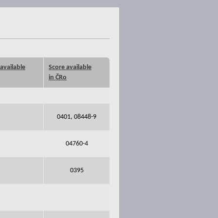
available
Score available
in ČRo
0401, 08448-9
04760-4
0395