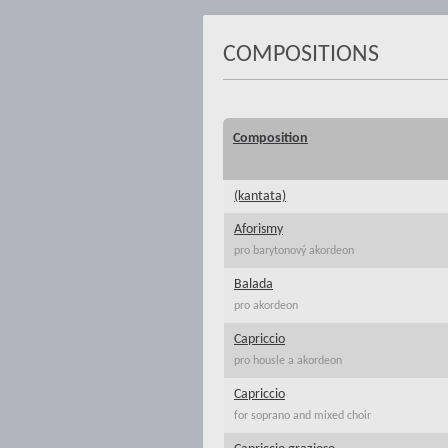
COMPOSITIONS
Composition
(kantata)
Aforismy
pro barytonový akordeon
Balada
pro akordeon
Capriccio
pro housle a akordeon
Capriccio
for soprano and mixed choir