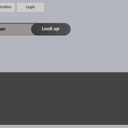
tration
Login