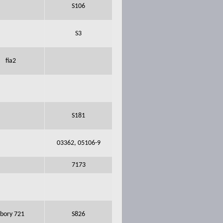
S106
S3
fia2
S181
03362, 05106-9
7173
sbory 721
S826