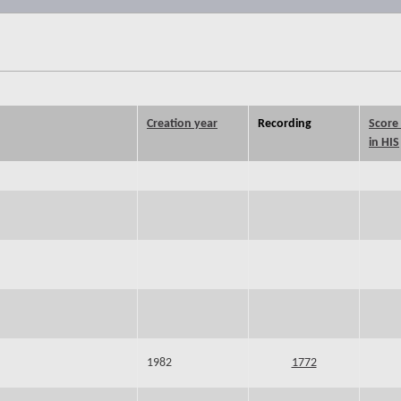
Creation year
Recording
Score 
in HIS
1982
1772