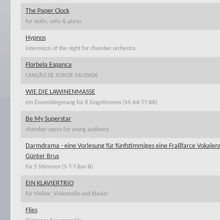
The Paper Clock
for violin, cello & piano
Hypnos
intermezzi of the night for chamber orchestra
Florbela Espanca
CANÇÃO DE SOROR SAUDADE
WIE DIE LAWINENMASSE
ein Ensemblegesang für 8 Singstimmen (SS-AA-TT-BB)
Be My Superstar
chamber opera for young audience
Darmdrama - eine Vorlesung für fünfstimmiges eine Fraßfarce Vokal
Günter Brus
für 5 Stimmen (S-T-T-Bar-B)
EIN KLAVIERTRIO
für Violine, Violoncello und Klavier
Flies