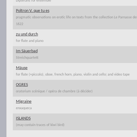
Dipterans for ensemble
Poltron V. que tu es
pragmatic observations on erotic life on texts from the collection Le Parnasse de
1622
zu und durch
for flute and piano
Im Säuerbad
Streichquartett
Mäuse
for flute (+piccolo), oboe, french horn, piano, violin and cello; and video tape
OGRES
oratorium scénique / opéra de chambre (à décider)
Migraine
enxaqueca
ISLANDS
(may contain traces of kiwi bird)