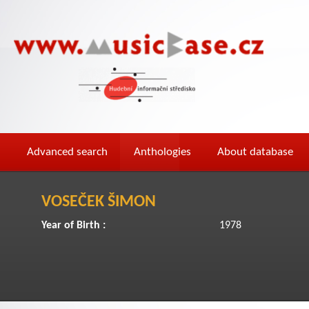
Advanced search
Anthologies
About database
VOSEČEK ŠIMON
Year of Birth :
1978