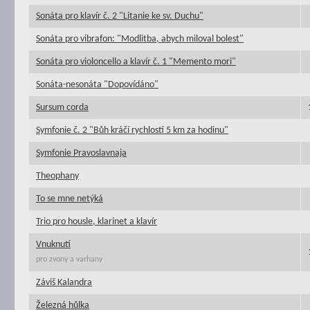
Sonáta pro klavír č. 2 "Litanie ke sv. Duchu"
Sonáta pro vibrafon: "Modlitba, abych miloval bolest"
Sonáta pro violoncello a klavír č. 1 "Memento mori"
Sonáta-nesonáta "Dopovídáno"
Sursum corda
Symfonie č. 2 "Bůh kráčí rychlostí 5 km za hodinu"
Symfonie Pravoslavnaja
Theophany
To se mne netýká
Trio pro housle, klarinet a klavír
Vnuknutí
pro zvony a varhany
Záviš Kalandra
Železná hůlka