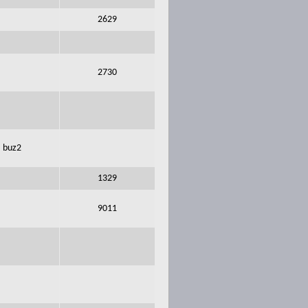
2629
2730
buz2
1329
9011