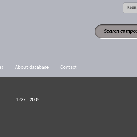
Regis
es
About database
Contact
1927 - 2005