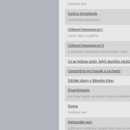
Smíšený sbor
Cantus tereziensis
Symfonické quaternian
Církevní Hexameron I
(smíš. sbor a capella)
Církevní Hexameron II
6 církevních zpěvů pro smíšený sbor (sólo)
Co se jednou stalo, když sluníčko vstal
Concertino pro housle a orchestr
Dětské sbory v lidovém tónu
Divertimento
pro troje housle ve starém slohu (instruktivn
Doma
Smíšený sbor
Heinovské noci
Lidice pro recitátora, ženský sbor, klavíra s