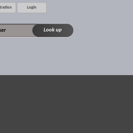
tration
Login