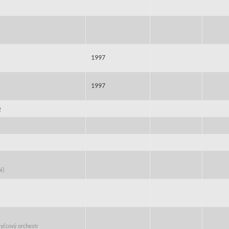
1997
1997
o
í)
myčcový orchestr