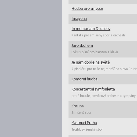
Hudba pro smyčce
Imagena
In memoriam Duchcov
Kantáta pro smíšený sbor a orchestr
Jaro sbohem
Cyklus písní pro baryton a klavír
Je nám dobře na světě
7 písniček pro naše nejmenší na slova Fr. H
Komorní hudba
Koncertantní symfonietta
pro 2 housle, smyčcový orchestr a tympány
Koruna
Smíšený sbor
Kvetoucí Praha
Trojhlasý ženský sbor