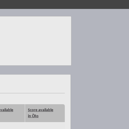
vailable
Score available
in ČRo