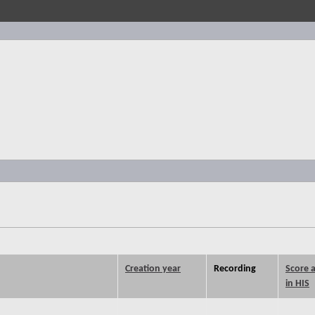
Creation year
Recording
Score a
in HIS