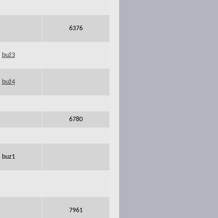
6376
buž3
buž4
6780
buz1
7961