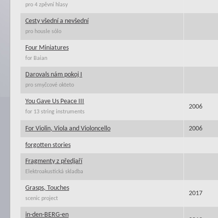
pro 4 zpěvní hlasy
Cesty všední a nevšední
pro housle sólo
Four Miniatures
for Baian
Darovals nám pokoj I
pro smyčcové okteto
You Gave Us Peace III
2006
for 13 string instruments
For Violin, Viola and Violoncello
2006
forgotten stories
Fragmenty z předjaří
Elektroakustická skladba
Grasps, Touches
2017
scenic project
in-den-BERG-en