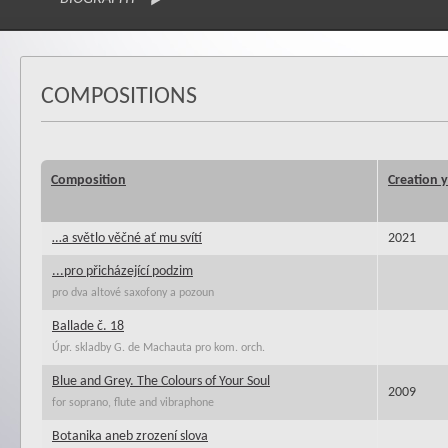
COMPOSITIONS
Composition
Creation 
…a světlo věčné ať mu svítí
2021
...pro přicházející podzim
pro dva altové saxofony a pozoun
Ballade č. 18
Úpr. skladby G. de Machauta pro kom. orch.
Blue and Grey. The Colours of Your Soul
2009
for soprano, flute and vibraphone
Botanika aneb zrození slova