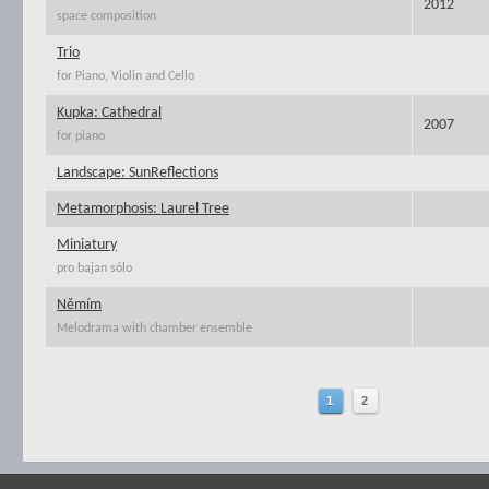
2012
space composition
Trio
for Piano, Violin and Cello
Kupka: Cathedral
2007
for piano
Landscape: SunReflections
Metamorphosis: Laurel Tree
Miniatury
pro bajan sólo
Němím
Melodrama with chamber ensemble
1
2